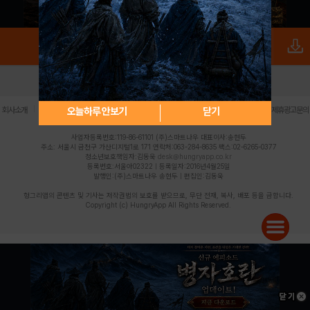
로그인
PC버전
전체앱
|
|
|
|
|
오늘하루 안보기
닫기
회사소개
이용약관
개인정보 처리방침
청소년 보호정책
불법촬영물 신고센터
제휴광고문의
사업자등록번호:119-86-61101 (주)스마트나우 대표이사:송현두
주소: 서울시 금천구 가산디지털1로 171 연락처:063-284-8635 팩스:02-6265-0377
청소년보호책임자:김동욱
desk@hungryapp.co.kr
등록번호:서울아02322 | 등록일자:2016년4월25일
발행인:(주)스마트나우 송현두 | 편집인:김동욱
헝그리앱의 콘텐츠 및 기사는 저작권법의 보호를 받으므로, 무단 전재, 복사, 배포 등을 금합니다.
Copyright (c) HungryApp All Rights Reserved.