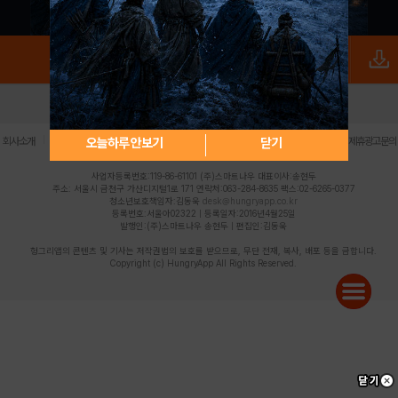
로그인
PC버전
전체앱
|
|
|
|
|
오늘하루 안보기
닫기
회사소개
이용약관
개인정보 처리방침
청소년 보호정책
불법촬영물 신고센터
제휴광고문의
사업자등록번호:119-86-61101 (주)스마트나우 대표이사:송현두
주소: 서울시 금천구 가산디지털1로 171 연락처:063-284-8635 팩스:02-6265-0377
청소년보호책임자:김동욱
desk@hungryapp.co.kr
등록번호:서울아02322 | 등록일자:2016년4월25일
발행인:(주)스마트나우 송현두 | 편집인:김동욱
헝그리앱의 콘텐츠 및 기사는 저작권법의 보호를 받으므로, 무단 전재, 복사, 배포 등을 금합니다.
Copyright (c) HungryApp All Rights Reserved.