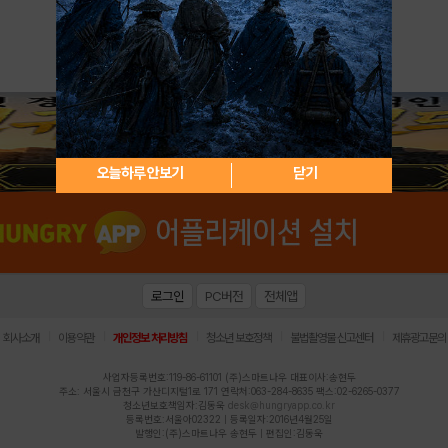
아이디 / 비밀번호 찾기
회원가입
오늘하루 안보기
닫기
로그인
PC버전
전체앱
|
|
|
|
|
회사소개
이용약관
개인정보 처리방침
청소년 보호정책
불법촬영물 신고센터
제휴광고문의
사업자등록번호:119-86-61101 (주)스마트나우 대표이사:송현두
주소: 서울시 금천구 가산디지털1로 171 연락처:063-284-8635 팩스:02-6265-0377
청소년보호책임자:김동욱
desk@hungryapp.co.kr
등록번호:서울아02322 | 등록일자:2016년4월25일
발행인:(주)스마트나우 송현두 | 편집인:김동욱