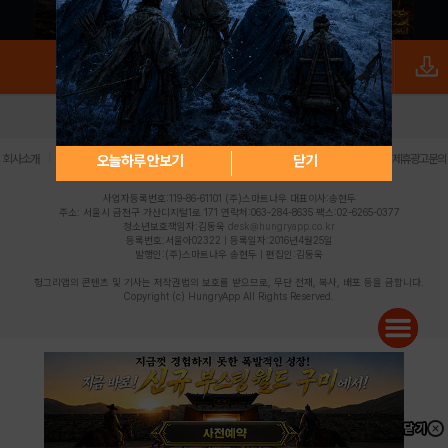
로그인
PC버전
전체앱
|
|
|
|
|
오늘하루 안보기
닫기
회사소개
이용약관
개인정보 처리방침
청소년 보호정책
불법촬영물 신고센터
제휴광고문의
사업자등록번호:119-86-61101 (주)스마트나우 대표이사:송현두
주소: 서울시 금천구 가산디지털1로 171 연락처:063-284-8635 팩스:02-6265-0377
청소년보호책임자:김동욱
desk@hungryapp.co.kr
등록번호:서울아02322 | 등록일자:2016년4월25일
발행인:(주)스마트나우 송현두 | 편집인:김동욱
헝그리앱의 콘텐츠 및 기사는 저작권법의 보호를 받으므로, 무단 전재, 복사, 배포 등을 금합니다.
Copyright (c) HungryApp All Rights Reserved.