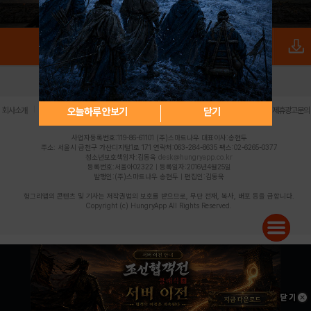
로그인
PC버전
전체앱
|
|
|
|
|
오늘하루 안보기
닫기
회사소개
이용약관
개인정보 처리방침
청소년 보호정책
불법촬영물 신고센터
제휴광고문의
사업자등록번호:119-86-61101 (주)스마트나우 대표이사:송현두
주소: 서울시 금천구 가산디지털1로 171 연락처:063-284-8635 팩스:02-6265-0377
청소년보호책임자:김동욱
desk@hungryapp.co.kr
등록번호:서울아02322 | 등록일자:2016년4월25일
발행인:(주)스마트나우 송현두 | 편집인:김동욱
헝그리앱의 콘텐츠 및 기사는 저작권법의 보호를 받으므로, 무단 전재, 복사, 배포 등을 금합니다.
Copyright (c) HungryApp All Rights Reserved.