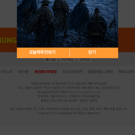
아이디 / 비밀번호 찾기
회원가입
오늘하루 안보기
닫기
로그인
PC버전
전체앱
|
|
|
|
|
회사소개
이용약관
개인정보 처리방침
청소년 보호정책
불법촬영물 신고센터
제휴광고문의
사업자등록번호:119-86-61101 (주)스마트나우 대표이사:송현두
주소: 서울시 금천구 가산디지털1로 171 연락처:063-284-8635 팩스:02-6265-0377
청소년보호책임자:김동욱
desk@hungryapp.co.kr
등록번호:서울아02322 | 등록일자:2016년4월25일
발행인:(주)스마트나우 송현두 | 편집인:김동욱
헝그리앱의 콘텐츠 및 기사는 저작권법의 보호를 받으므로, 무단 전재, 복사, 배포 등을 금합니다.
Copyright (c) HungryApp All Rights Reserved.