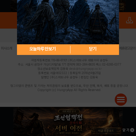
로그인
PC버전
전체앱
|
|
|
|
|
오늘하루 안보기
닫기
회사소개
이용약관
개인정보 처리방침
청소년 보호정책
불법촬영물 신고센터
제휴광고문의
사업자등록번호:119-86-61101 (주)스마트나우 대표이사:송현두
주소: 서울시 금천구 가산디지털1로 171 연락처:063-284-8635 팩스:02-6265-0377
청소년보호책임자:김동욱
desk@hungryapp.co.kr
등록번호:서울아02322 | 등록일자:2016년4월25일
발행인:(주)스마트나우 송현두 | 편집인:김동욱
헝그리앱의 콘텐츠 및 기사는 저작권법의 보호를 받으므로, 무단 전재, 복사, 배포 등을 금합니다.
Copyright (c) HungryApp All Rights Reserved.