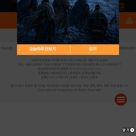
로그인
PC버전
전체앱
|
|
|
|
|
오늘하루 안보기
닫기
회사소개
이용약관
개인정보 처리방침
청소년 보호정책
불법촬영물 신고센터
제휴광고문의
사업자등록번호:119-86-61101 (주)스마트나우 대표이사:송현두
주소: 서울시 금천구 가산디지털1로 171 연락처:063-284-8635 팩스:02-6265-0377
청소년보호책임자:김동욱
desk@hungryapp.co.kr
등록번호:서울아02322 | 등록일자:2016년4월25일
발행인:(주)스마트나우 송현두 | 편집인:김동욱
헝그리앱의 콘텐츠 및 기사는 저작권법의 보호를 받으므로, 무단 전재, 복사, 배포 등을 금합니다.
Copyright (c) HungryApp All Rights Reserved.