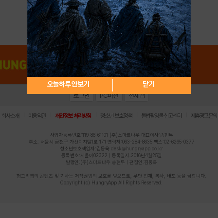
아이디 / 비밀번호 찾기
회원가입
오늘하루 안보기
닫기
로그인
PC버전
전체앱
|
|
|
|
|
회사소개
이용약관
개인정보 처리방침
청소년 보호정책
불법촬영물 신고센터
제휴광고문의
사업자등록번호:119-86-61101 (주)스마트나우 대표이사:송현두
주소: 서울시 금천구 가산디지털1로 171 연락처:063-284-8635 팩스:02-6265-0377
청소년보호책임자:김동욱
desk@hungryapp.co.kr
등록번호:서울아02322 | 등록일자:2016년4월25일
발행인:(주)스마트나우 송현두 | 편집인:김동욱
헝그리앱의 콘텐츠 및 기사는 저작권법의 보호를 받으므로, 무단 전재, 복사, 배포 등을 금합니다.
Copyright (c) HungryApp All Rights Reserved.