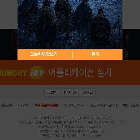
아이디 / 비밀번호 찾기
회원가입
오늘하루 안보기
닫기
로그인
PC버전
전체앱
|
|
|
|
|
회사소개
이용약관
개인정보 처리방침
청소년 보호정책
불법촬영물 신고센터
제휴광고문의
사업자등록번호:119-86-61101 (주)스마트나우 대표이사:송현두
주소: 서울시 금천구 가산디지털1로 171 연락처:063-284-8635 팩스:02-6265-0377
청소년보호책임자:김동욱
desk@hungryapp.co.kr
등록번호:서울아02322 | 등록일자:2016년4월25일
발행인:(주)스마트나우 송현두 | 편집인:김동욱