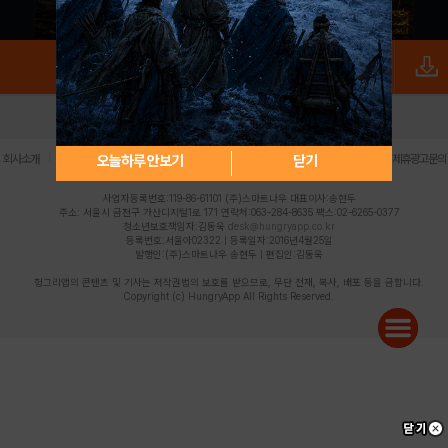
로그인
PC버전
전체앱
|
|
|
|
|
오늘하루 안보기
닫기
회사소개
이용약관
개인정보 처리방침
청소년 보호정책
불법촬영물 신고센터
제휴광고문의
사업자등록번호:119-86-61101 (주)스마트나우 대표이사:송현두
주소: 서울시 금천구 가산디지털1로 171 연락처:063-284-8635 팩스:02-6265-0377
청소년보호책임자:김동욱
desk@hungryapp.co.kr
등록번호:서울아02322 | 등록일자:2016년4월25일
발행인:(주)스마트나우 송현두 | 편집인:김동욱
헝그리앱의 콘텐츠 및 기사는 저작권법의 보호를 받으므로, 무단 전재, 복사, 배포 등을 금합니다.
Copyright (c) HungryApp All Rights Reserved.