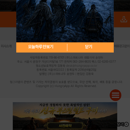
로그인
PC버전
전체앱
|
|
|
|
|
오늘하루 안보기
닫기
회사소개
이용약관
개인정보 처리방침
청소년 보호정책
불법촬영물 신고센터
제휴광고문의
사업자등록번호:119-86-61101 (주)스마트나우 대표이사:송현두
주소: 서울시 금천구 가산디지털1로 171 연락처:063-284-8635 팩스:02-6265-0377
청소년보호책임자:김동욱
desk@hungryapp.co.kr
등록번호:서울아02322 | 등록일자:2016년4월25일
발행인:(주)스마트나우 송현두 | 편집인:김동욱
헝그리앱의 콘텐츠 및 기사는 저작권법의 보호를 받으므로, 무단 전재, 복사, 배포 등을 금합니다.
Copyright (c) HungryApp All Rights Reserved.