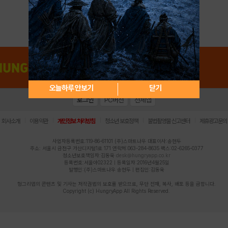
아이디 / 비밀번호 찾기
회원가입
오늘하루 안보기
닫기
로그인
PC버전
전체앱
|
|
|
|
|
회사소개
이용약관
개인정보 처리방침
청소년 보호정책
불법촬영물 신고센터
제휴광고문의
사업자등록번호:119-86-61101 (주)스마트나우 대표이사:송현두
주소: 서울시 금천구 가산디지털1로 171 연락처:063-284-8635 팩스:02-6265-0377
청소년보호책임자:김동욱
desk@hungryapp.co.kr
등록번호:서울아02322 | 등록일자:2016년4월25일
발행인:(주)스마트나우 송현두 | 편집인:김동욱
헝그리앱의 콘텐츠 및 기사는 저작권법의 보호를 받으므로, 무단 전재, 복사, 배포 등을 금합니다.
Copyright (c) HungryApp All Rights Reserved.