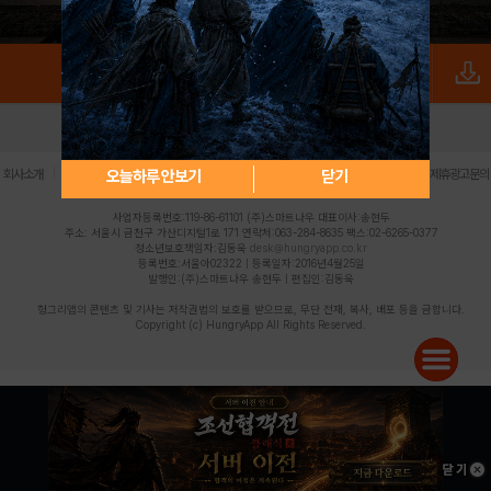
로그인
PC버전
전체앱
|
|
|
|
|
오늘하루 안보기
닫기
회사소개
이용약관
개인정보 처리방침
청소년 보호정책
불법촬영물 신고센터
제휴광고문의
사업자등록번호:119-86-61101 (주)스마트나우 대표이사:송현두
주소: 서울시 금천구 가산디지털1로 171 연락처:063-284-8635 팩스:02-6265-0377
청소년보호책임자:김동욱
desk@hungryapp.co.kr
등록번호:서울아02322 | 등록일자:2016년4월25일
발행인:(주)스마트나우 송현두 | 편집인:김동욱
헝그리앱의 콘텐츠 및 기사는 저작권법의 보호를 받으므로, 무단 전재, 복사, 배포 등을 금합니다.
Copyright (c) HungryApp All Rights Reserved.