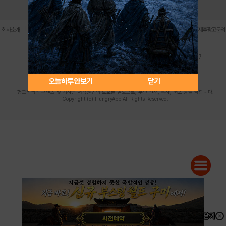
로그인
PC버전
전체앱
|
|
|
|
|
회사소개
이용약관
개인정보 처리방침
청소년 보호정책
불법촬영물 신고센터
제휴광고문의
사업자등록번호:119-86-61101 (주)스마트나우 대표이사:송현두
주소: 서울시 금천구 가산디지털1로 171 연락처:063-284-8635 팩스:02-6265-0377
청소년보호책임자:김동욱
desk@hungryapp.co.kr
등록번호:서울아02322 | 등록일자:2016년4월25일
발행인:(주)스마트나우 송현두 | 편집인:김동욱
오늘하루 안보기
닫기
헝그리앱의 콘텐츠 및 기사는 저작권법의 보호를 받으므로, 무단 전재, 복사, 배포 등을 금합니다.
Copyright (c) HungryApp All Rights Reserved.