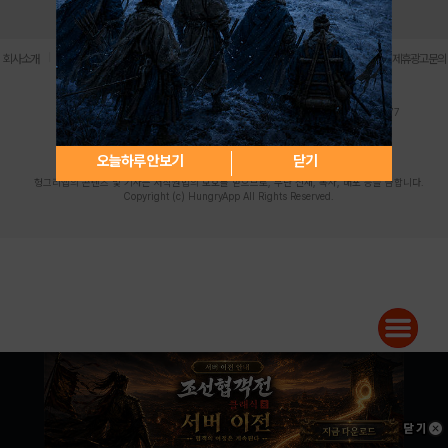
로그인
PC버전
전체앱
|
|
|
|
|
회사소개
이용약관
개인정보 처리방침
청소년 보호정책
불법촬영물 신고센터
제휴광고문의
사업자등록번호:119-86-61101 (주)스마트나우 대표이사:송현두
주소: 서울시 금천구 가산디지털1로 171 연락처:063-284-8635 팩스:02-6265-0377
청소년보호책임자:김동욱
desk@hungryapp.co.kr
등록번호:서울아02322 | 등록일자:2016년4월25일
발행인:(주)스마트나우 송현두 | 편집인:김동욱
오늘하루 안보기
닫기
헝그리앱의 콘텐츠 및 기사는 저작권법의 보호를 받으므로, 무단 전재, 복사, 배포 등을 금합니다.
Copyright (c) HungryApp All Rights Reserved.