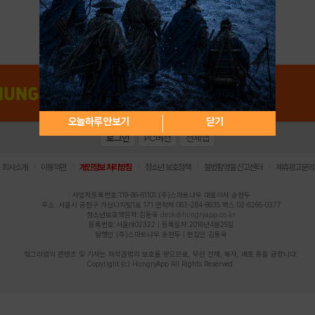
아이디 / 비밀번호 찾기
회원가입
오늘하루 안보기
닫기
로그인
PC버전
전체앱
|
|
|
|
|
회사소개
이용약관
개인정보 처리방침
청소년 보호정책
불법촬영물 신고센터
제휴광고문의
사업자등록번호:119-86-61101 (주)스마트나우 대표이사:송현두
주소: 서울시 금천구 가산디지털1로 171 연락처:063-284-8635 팩스:02-6265-0377
청소년보호책임자:김동욱
desk@hungryapp.co.kr
등록번호:서울아02322 | 등록일자:2016년4월25일
발행인:(주)스마트나우 송현두 | 편집인:김동욱
헝그리앱의 콘텐츠 및 기사는 저작권법의 보호를 받으므로, 무단 전재, 복사, 배포 등을 금합니다.
Copyright (c) HungryApp All Rights Reserved.