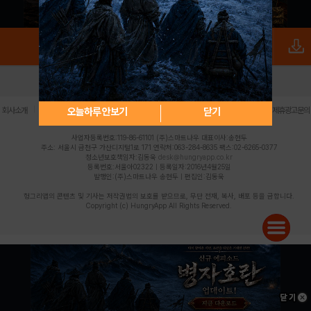
로그인
PC버전
전체앱
|
|
|
|
|
오늘하루 안보기
닫기
회사소개
이용약관
개인정보 처리방침
청소년 보호정책
불법촬영물 신고센터
제휴광고문의
사업자등록번호:119-86-61101 (주)스마트나우 대표이사:송현두
주소: 서울시 금천구 가산디지털1로 171 연락처:063-284-8635 팩스:02-6265-0377
청소년보호책임자:김동욱
desk@hungryapp.co.kr
등록번호:서울아02322 | 등록일자:2016년4월25일
발행인:(주)스마트나우 송현두 | 편집인:김동욱
헝그리앱의 콘텐츠 및 기사는 저작권법의 보호를 받으므로, 무단 전재, 복사, 배포 등을 금합니다.
Copyright (c) HungryApp All Rights Reserved.