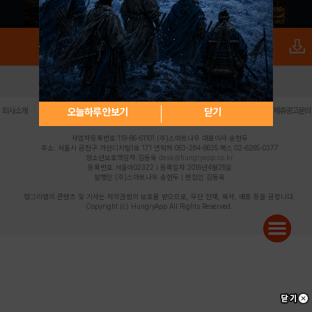
로그인
PC버전
전체앱
|
|
|
|
|
오늘하루 안보기
닫기
회사소개
이용약관
개인정보 처리방침
청소년 보호정책
불법촬영물 신고센터
제휴광고문의
사업자등록번호:119-86-61101 (주)스마트나우 대표이사:송현두
주소: 서울시 금천구 가산디지털1로 171 연락처:063-284-8635 팩스:02-6265-0377
청소년보호책임자:김동욱
desk@hungryapp.co.kr
등록번호:서울아02322 | 등록일자:2016년4월25일
발행인:(주)스마트나우 송현두 | 편집인:김동욱
헝그리앱의 콘텐츠 및 기사는 저작권법의 보호를 받으므로, 무단 전재, 복사, 배포 등을 금합니다.
Copyright (c) HungryApp All Rights Reserved.