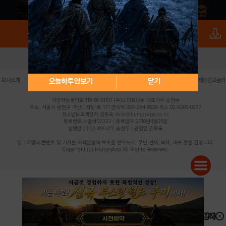
로그인
PC버전
전체앱
|
|
|
|
|
오늘하루 안보기
닫기
회사소개
이용약관
개인정보 처리방침
청소년 보호정책
불법촬영물 신고센터
제휴광고문의
사업자등록번호:119-86-61101 (주)스마트나우 대표이사:송현두
주소: 서울시 금천구 가산디지털1로 171 연락처:063-284-8635 팩스:02-6265-0377
청소년보호책임자:김동욱
desk@hungryapp.co.kr
등록번호:서울아02322 | 등록일자:2016년4월25일
발행인:(주)스마트나우 송현두 | 편집인:김동욱
헝그리앱의 콘텐츠 및 기사는 저작권법의 보호를 받으므로, 무단 전재, 복사, 배포 등을 금합니다.
Copyright (c) HungryApp All Rights Reserved.