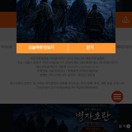
로그인
PC버전
전체앱
|
|
|
|
|
오늘하루 안보기
닫기
회사소개
이용약관
개인정보 처리방침
청소년 보호정책
불법촬영물 신고센터
제휴광고문의
사업자등록번호:119-86-61101 (주)스마트나우 대표이사:송현두
주소: 서울시 금천구 가산디지털1로 171 연락처:063-284-8635 팩스:02-6265-0377
청소년보호책임자:김동욱
desk@hungryapp.co.kr
등록번호:서울아02322 | 등록일자:2016년4월25일
발행인:(주)스마트나우 송현두 | 편집인:김동욱
헝그리앱의 콘텐츠 및 기사는 저작권법의 보호를 받으므로, 무단 전재, 복사, 배포 등을 금합니다.
Copyright (c) HungryApp All Rights Reserved.