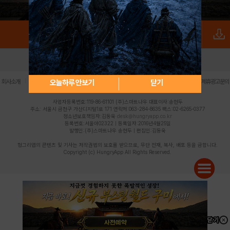
로그인
PC버전
전체앱
|
|
|
|
|
오늘하루 안보기
닫기
회사소개
이용약관
개인정보 처리방침
청소년 보호정책
불법촬영물 신고센터
제휴광고문의
사업자등록번호:119-86-61101 (주)스마트나우 대표이사:송현두
주소: 서울시 금천구 가산디지털1로 171 연락처:063-284-8635 팩스:02-6265-0377
청소년보호책임자:김동욱
desk@hungryapp.co.kr
등록번호:서울아02322 | 등록일자:2016년4월25일
발행인:(주)스마트나우 송현두 | 편집인:김동욱
헝그리앱의 콘텐츠 및 기사는 저작권법의 보호를 받으므로, 무단 전재, 복사, 배포 등을 금합니다.
Copyright (c) HungryApp All Rights Reserved.