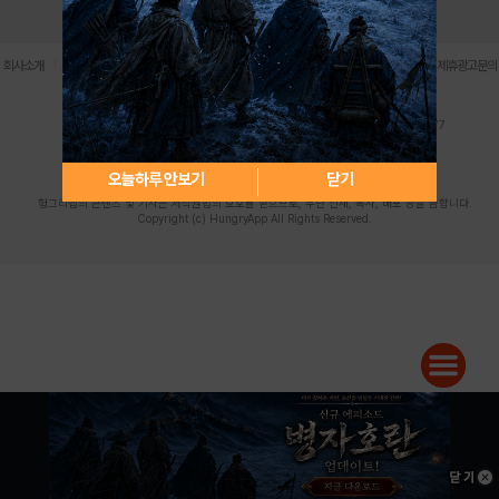
로그인
PC버전
전체앱
|
|
|
|
|
회사소개
이용약관
개인정보 처리방침
청소년 보호정책
불법촬영물 신고센터
제휴광고문의
사업자등록번호:119-86-61101 (주)스마트나우 대표이사:송현두
주소: 서울시 금천구 가산디지털1로 171 연락처:063-284-8635 팩스:02-6265-0377
청소년보호책임자:김동욱
desk@hungryapp.co.kr
등록번호:서울아02322 | 등록일자:2016년4월25일
발행인:(주)스마트나우 송현두 | 편집인:김동욱
오늘하루 안보기
닫기
헝그리앱의 콘텐츠 및 기사는 저작권법의 보호를 받으므로, 무단 전재, 복사, 배포 등을 금합니다.
Copyright (c) HungryApp All Rights Reserved.