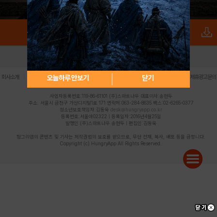
로그인
PC버전
전체앱
|
|
|
|
|
오늘하루 안보기
닫기
회사소개
이용약관
개인정보 처리방침
청소년 보호정책
불법촬영물 신고센터
제휴광고문의
사업자등록번호:119-86-61101 (주)스마트나우 대표이사:송현두
주소: 서울시 금천구 가산디지털1로 171 연락처:063-284-8635 팩스:02-6265-0377
청소년보호책임자:김동욱
desk@hungryapp.co.kr
등록번호:서울아02322 | 등록일자:2016년4월25일
발행인:(주)스마트나우 송현두 | 편집인:김동욱
헝그리앱의 콘텐츠 및 기사는 저작권법의 보호를 받으므로, 무단 전재, 복사, 배포 등을 금합니다.
Copyright (c) HungryApp All Rights Reserved.