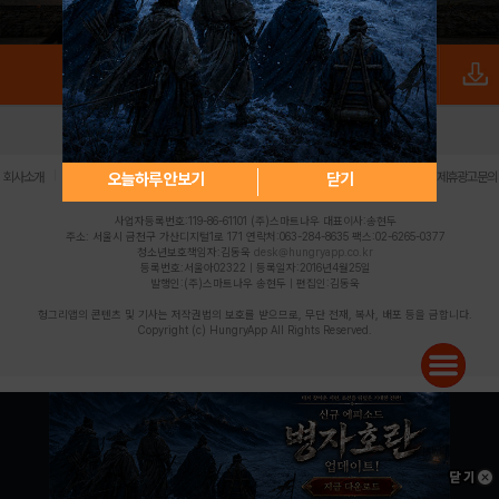
로그인
PC버전
전체앱
|
|
|
|
|
오늘하루 안보기
닫기
회사소개
이용약관
개인정보 처리방침
청소년 보호정책
불법촬영물 신고센터
제휴광고문의
사업자등록번호:119-86-61101 (주)스마트나우 대표이사:송현두
주소: 서울시 금천구 가산디지털1로 171 연락처:063-284-8635 팩스:02-6265-0377
청소년보호책임자:김동욱
desk@hungryapp.co.kr
등록번호:서울아02322 | 등록일자:2016년4월25일
발행인:(주)스마트나우 송현두 | 편집인:김동욱
헝그리앱의 콘텐츠 및 기사는 저작권법의 보호를 받으므로, 무단 전재, 복사, 배포 등을 금합니다.
Copyright (c) HungryApp All Rights Reserved.