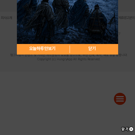
로그인
PC버전
전체앱
|
|
|
|
|
회사소개
이용약관
개인정보 처리방침
청소년 보호정책
불법촬영물 신고센터
제휴광고문의
사업자등록번호:119-86-61101 (주)스마트나우 대표이사:송현두
주소: 서울시 금천구 가산디지털1로 171 연락처:063-284-8635 팩스:02-6265-0377
청소년보호책임자:김동욱
desk@hungryapp.co.kr
등록번호:서울아02322 | 등록일자:2016년4월25일
발행인:(주)스마트나우 송현두 | 편집인:김동욱
오늘하루 안보기
닫기
헝그리앱의 콘텐츠 및 기사는 저작권법의 보호를 받으므로, 무단 전재, 복사, 배포 등을 금합니다.
Copyright (c) HungryApp All Rights Reserved.