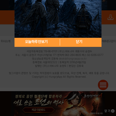
로그인
PC버전
전체앱
|
|
|
|
|
오늘하루 안보기
닫기
회사소개
이용약관
개인정보 처리방침
청소년 보호정책
불법촬영물 신고센터
제휴광고문의
사업자등록번호:119-86-61101 (주)스마트나우 대표이사:송현두
주소: 서울시 금천구 가산디지털1로 171 연락처:063-284-8635 팩스:02-6265-0377
청소년보호책임자:김동욱
desk@hungryapp.co.kr
등록번호:서울아02322 | 등록일자:2016년4월25일
발행인:(주)스마트나우 송현두 | 편집인:김동욱
헝그리앱의 콘텐츠 및 기사는 저작권법의 보호를 받으므로, 무단 전재, 복사, 배포 등을 금합니다.
Copyright (c) HungryApp All Rights Reserved.