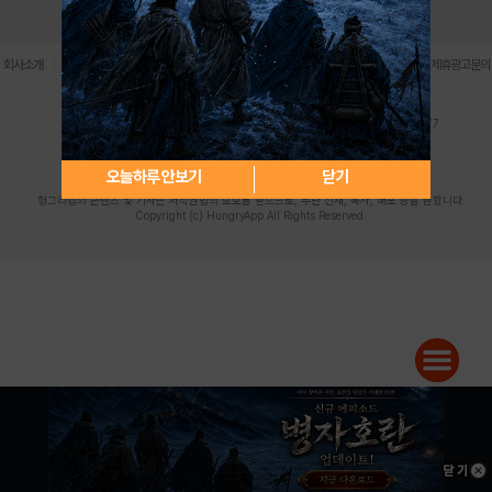
로그인
PC버전
전체앱
|
|
|
|
|
회사소개
이용약관
개인정보 처리방침
청소년 보호정책
불법촬영물 신고센터
제휴광고문의
사업자등록번호:119-86-61101 (주)스마트나우 대표이사:송현두
주소: 서울시 금천구 가산디지털1로 171 연락처:063-284-8635 팩스:02-6265-0377
청소년보호책임자:김동욱
desk@hungryapp.co.kr
등록번호:서울아02322 | 등록일자:2016년4월25일
발행인:(주)스마트나우 송현두 | 편집인:김동욱
오늘하루 안보기
닫기
헝그리앱의 콘텐츠 및 기사는 저작권법의 보호를 받으므로, 무단 전재, 복사, 배포 등을 금합니다.
Copyright (c) HungryApp All Rights Reserved.