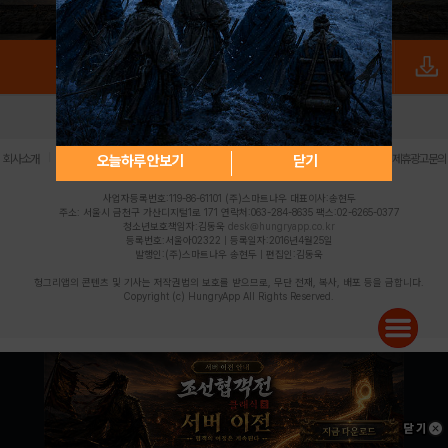
로그인
PC버전
전체앱
|
|
|
|
|
오늘하루 안보기
닫기
회사소개
이용약관
개인정보 처리방침
청소년 보호정책
불법촬영물 신고센터
제휴광고문의
사업자등록번호:119-86-61101 (주)스마트나우 대표이사:송현두
주소: 서울시 금천구 가산디지털1로 171 연락처:063-284-8635 팩스:02-6265-0377
청소년보호책임자:김동욱
desk@hungryapp.co.kr
등록번호:서울아02322 | 등록일자:2016년4월25일
발행인:(주)스마트나우 송현두 | 편집인:김동욱
헝그리앱의 콘텐츠 및 기사는 저작권법의 보호를 받으므로, 무단 전재, 복사, 배포 등을 금합니다.
Copyright (c) HungryApp All Rights Reserved.