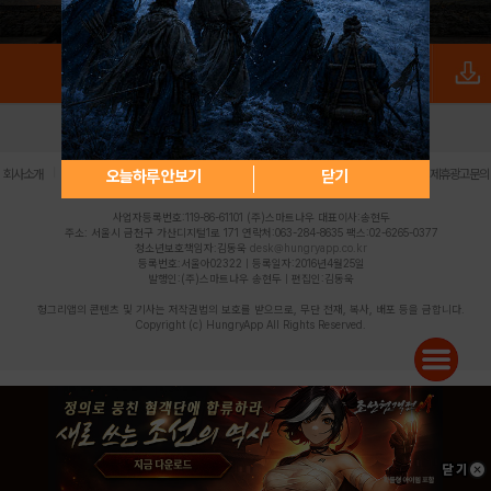
로그인
PC버전
전체앱
|
|
|
|
|
오늘하루 안보기
닫기
회사소개
이용약관
개인정보 처리방침
청소년 보호정책
불법촬영물 신고센터
제휴광고문의
사업자등록번호:119-86-61101 (주)스마트나우 대표이사:송현두
주소: 서울시 금천구 가산디지털1로 171 연락처:063-284-8635 팩스:02-6265-0377
청소년보호책임자:김동욱
desk@hungryapp.co.kr
등록번호:서울아02322 | 등록일자:2016년4월25일
발행인:(주)스마트나우 송현두 | 편집인:김동욱
헝그리앱의 콘텐츠 및 기사는 저작권법의 보호를 받으므로, 무단 전재, 복사, 배포 등을 금합니다.
Copyright (c) HungryApp All Rights Reserved.