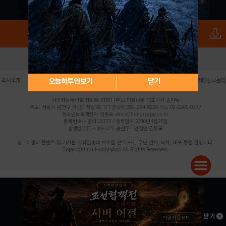
로그인
PC버전
전체앱
|
|
|
|
|
오늘하루 안보기
닫기
회사소개
이용약관
개인정보 처리방침
청소년 보호정책
불법촬영물 신고센터
제휴광고문의
사업자등록번호:119-86-61101 (주)스마트나우 대표이사:송현두
주소: 서울시 금천구 가산디지털1로 171 연락처:063-284-8635 팩스:02-6265-0377
청소년보호책임자:김동욱
desk@hungryapp.co.kr
등록번호:서울아02322 | 등록일자:2016년4월25일
발행인:(주)스마트나우 송현두 | 편집인:김동욱
헝그리앱의 콘텐츠 및 기사는 저작권법의 보호를 받으므로, 무단 전재, 복사, 배포 등을 금합니다.
Copyright (c) HungryApp All Rights Reserved.