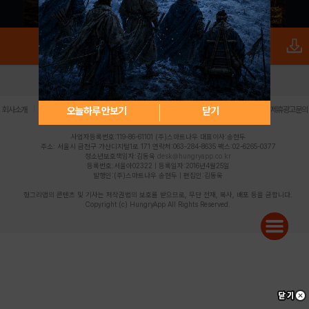
로그인
PC버전
전체앱
|
|
|
|
|
오늘하루 안보기
닫기
회사소개
이용약관
개인정보 처리방침
청소년 보호정책
불법촬영물 신고센터
제휴광고문의
사업자등록번호:119-86-61101 (주)스마트나우 대표이사:송현두
주소: 서울시 금천구 가산디지털1로 171 연락처:063-284-8635 팩스:02-6265-0377
청소년보호책임자:김동욱
desk@hungryapp.co.kr
등록번호:서울아02322 | 등록일자:2016년4월25일
발행인:(주)스마트나우 송현두 | 편집인:김동욱
헝그리앱의 콘텐츠 및 기사는 저작권법의 보호를 받으므로, 무단 전재, 복사, 배포 등을 금합니다.
Copyright (c) HungryApp All Rights Reserved.