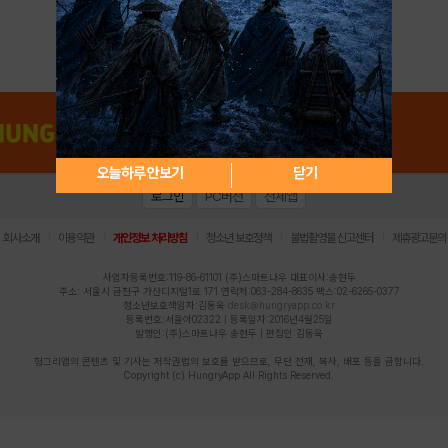
아이디 / 비밀번호 찾기
회원가입
오늘하루 안보기
닫기
로그인
PC버전
전체앱
|
|
|
|
|
회사소개
이용약관
개인정보 처리방침
청소년 보호정책
불법촬영물 신고센터
제휴광고문의
사업자등록번호:119-86-61101 (주)스마트나우 대표이사:송현두
주소: 서울시 금천구 가산디지털1로 171 연락처:063-284-8635 팩스:02-6265-0377
청소년보호책임자:김동욱
desk@hungryapp.co.kr
등록번호:서울아02322 | 등록일자:2016년4월25일
발행인:(주)스마트나우 송현두 | 편집인:김동욱
헝그리앱의 콘텐츠 및 기사는 저작권법의 보호를 받으므로, 무단 전재, 복사, 배포 등을 금합니다.
Copyright (c) HungryApp All Rights Reserved.