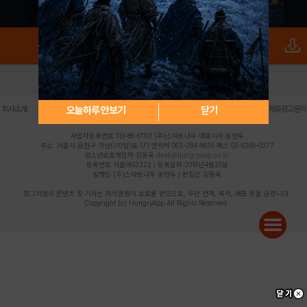
로그인
PC버전
전체앱
|
|
|
|
|
오늘하루 안보기
닫기
회사소개
이용약관
개인정보 처리방침
청소년 보호정책
불법촬영물 신고센터
제휴광고문의
사업자등록번호:119-86-61101 (주)스마트나우 대표이사:송현두
주소: 서울시 금천구 가산디지털1로 171 연락처:063-284-8635 팩스:02-6265-0377
청소년보호책임자:김동욱
desk@hungryapp.co.kr
등록번호:서울아02322 | 등록일자:2016년4월25일
발행인:(주)스마트나우 송현두 | 편집인:김동욱
헝그리앱의 콘텐츠 및 기사는 저작권법의 보호를 받으므로, 무단 전재, 복사, 배포 등을 금합니다.
Copyright (c) HungryApp All Rights Reserved.