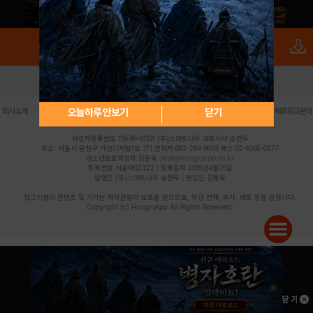
로그인
PC버전
전체앱
|
|
|
|
|
오늘하루 안보기
닫기
회사소개
이용약관
개인정보 처리방침
청소년 보호정책
불법촬영물 신고센터
제휴광고문의
사업자등록번호:119-86-61101 (주)스마트나우 대표이사:송현두
주소: 서울시 금천구 가산디지털1로 171 연락처:063-284-8635 팩스:02-6265-0377
청소년보호책임자:김동욱
desk@hungryapp.co.kr
등록번호:서울아02322 | 등록일자:2016년4월25일
발행인:(주)스마트나우 송현두 | 편집인:김동욱
헝그리앱의 콘텐츠 및 기사는 저작권법의 보호를 받으므로, 무단 전재, 복사, 배포 등을 금합니다.
Copyright (c) HungryApp All Rights Reserved.