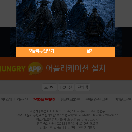
아이디 / 비밀번호 찾기
회원가입
오늘하루 안보기
닫기
로그인
PC버전
전체앱
|
|
|
|
|
회사소개
이용약관
개인정보 처리방침
청소년 보호정책
불법촬영물 신고센터
제휴광고문의
사업자등록번호:119-86-61101 (주)스마트나우 대표이사:송현두
주소: 서울시 금천구 가산디지털1로 171 연락처:063-284-8635 팩스:02-6265-0377
청소년보호책임자:김동욱
desk@hungryapp.co.kr
등록번호:서울아02322 | 등록일자:2016년4월25일
발행인:(주)스마트나우 송현두 | 편집인:김동욱