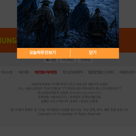
아이디 / 비밀번호 찾기
회원가입
오늘하루 안보기
닫기
로그인
PC버전
전체앱
|
|
|
|
|
회사소개
이용약관
개인정보 처리방침
청소년 보호정책
불법촬영물 신고센터
제휴광고문의
사업자등록번호:119-86-61101 (주)스마트나우 대표이사:송현두
주소: 서울시 금천구 가산디지털1로 171 연락처:063-284-8635 팩스:02-6265-0377
청소년보호책임자:김동욱
desk@hungryapp.co.kr
등록번호:서울아02322 | 등록일자:2016년4월25일
발행인:(주)스마트나우 송현두 | 편집인:김동욱
헝그리앱의 콘텐츠 및 기사는 저작권법의 보호를 받으므로, 무단 전재, 복사, 배포 등을 금합니다.
Copyright (c) HungryApp All Rights Reserved.