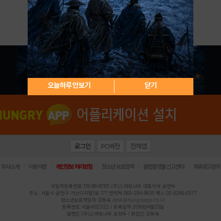
아이디 / 비밀번호 찾기
회원가입
오늘하루 안보기
닫기
로그인
PC버전
전체앱
|
|
|
|
|
회사소개
이용약관
개인정보 처리방침
청소년 보호정책
불법촬영물 신고센터
제휴광고문의
사업자등록번호:119-86-61101 (주)스마트나우 대표이사:송현두
주소: 서울시 금천구 가산디지털1로 171 연락처:063-284-8635 팩스:02-6265-0377
청소년보호책임자:김동욱
desk@hungryapp.co.kr
등록번호:서울아02322 | 등록일자:2016년4월25일
발행인:(주)스마트나우 송현두 | 편집인:김동욱