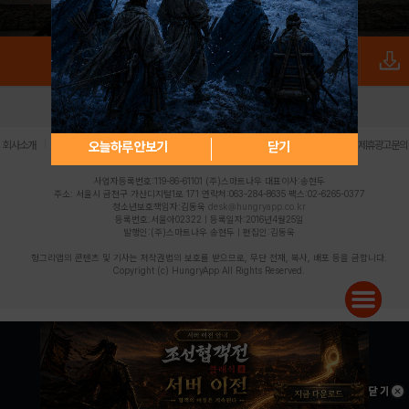
로그인
PC버전
전체앱
|
|
|
|
|
오늘하루 안보기
닫기
회사소개
이용약관
개인정보 처리방침
청소년 보호정책
불법촬영물 신고센터
제휴광고문의
사업자등록번호:119-86-61101 (주)스마트나우 대표이사:송현두
주소: 서울시 금천구 가산디지털1로 171 연락처:063-284-8635 팩스:02-6265-0377
청소년보호책임자:김동욱
desk@hungryapp.co.kr
등록번호:서울아02322 | 등록일자:2016년4월25일
발행인:(주)스마트나우 송현두 | 편집인:김동욱
헝그리앱의 콘텐츠 및 기사는 저작권법의 보호를 받으므로, 무단 전재, 복사, 배포 등을 금합니다.
Copyright (c) HungryApp All Rights Reserved.