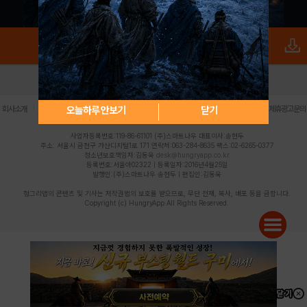
로그인
PC버전
전체앱
|
|
|
|
|
오늘하루 안보기
닫기
회사소개
이용약관
개인정보 처리방침
청소년 보호정책
불법촬영물 신고센터
제휴광고문의
사업자등록번호:119-86-61101 (주)스마트나우 대표이사:송현두
주소: 서울시 금천구 가산디지털1로 171 연락처:063-284-8635 팩스:02-6265-0377
청소년보호책임자:김동욱
desk@hungryapp.co.kr
등록번호:서울아02322 | 등록일자:2016년4월25일
발행인:(주)스마트나우 송현두 | 편집인:김동욱
헝그리앱의 콘텐츠 및 기사는 저작권법의 보호를 받으므로, 무단 전재, 복사, 배포 등을 금합니다.
Copyright (c) HungryApp All Rights Reserved.