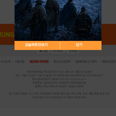
아이디 / 비밀번호 찾기
회원가입
오늘하루 안보기
닫기
로그인
PC버전
전체앱
|
|
|
|
|
회사소개
이용약관
개인정보 처리방침
청소년 보호정책
불법촬영물 신고센터
제휴광고문의
사업자등록번호:119-86-61101 (주)스마트나우 대표이사:송현두
주소: 서울시 금천구 가산디지털1로 171 연락처:063-284-8635 팩스:02-6265-0377
청소년보호책임자:김동욱
desk@hungryapp.co.kr
등록번호:서울아02322 | 등록일자:2016년4월25일
발행인:(주)스마트나우 송현두 | 편집인:김동욱
헝그리앱의 콘텐츠 및 기사는 저작권법의 보호를 받으므로, 무단 전재, 복사, 배포 등을 금합니다.
Copyright (c) HungryApp All Rights Reserved.