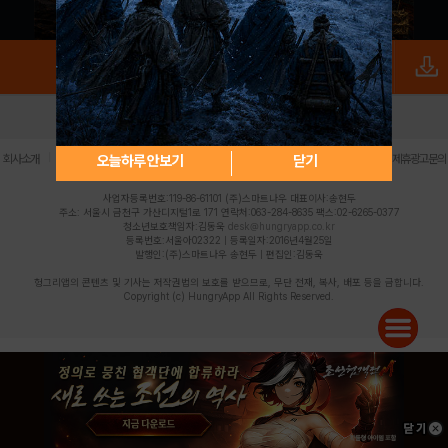
로그인
PC버전
전체앱
|
|
|
|
|
오늘하루 안보기
닫기
회사소개
이용약관
개인정보 처리방침
청소년 보호정책
불법촬영물 신고센터
제휴광고문의
사업자등록번호:119-86-61101 (주)스마트나우 대표이사:송현두
주소: 서울시 금천구 가산디지털1로 171 연락처:063-284-8635 팩스:02-6265-0377
청소년보호책임자:김동욱
desk@hungryapp.co.kr
등록번호:서울아02322 | 등록일자:2016년4월25일
발행인:(주)스마트나우 송현두 | 편집인:김동욱
헝그리앱의 콘텐츠 및 기사는 저작권법의 보호를 받으므로, 무단 전재, 복사, 배포 등을 금합니다.
Copyright (c) HungryApp All Rights Reserved.