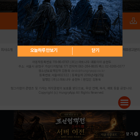
로그인
PC버전
전체앱
|
|
|
|
|
오늘하루 안보기
닫기
회사소개
이용약관
개인정보 처리방침
청소년 보호정책
불법촬영물 신고센터
제휴광고문의
사업자등록번호:119-86-61101 (주)스마트나우 대표이사:송현두
주소: 서울시 금천구 가산디지털1로 171 연락처:063-284-8635 팩스:02-6265-0377
청소년보호책임자:김동욱
desk@hungryapp.co.kr
등록번호:서울아02322 | 등록일자:2016년4월25일
발행인:(주)스마트나우 송현두 | 편집인:김동욱
헝그리앱의 콘텐츠 및 기사는 저작권법의 보호를 받으므로, 무단 전재, 복사, 배포 등을 금합니다.
Copyright (c) HungryApp All Rights Reserved.