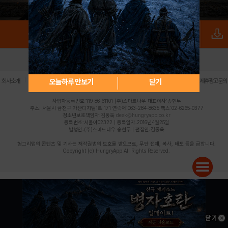
로그인
PC버전
전체앱
|
|
|
|
|
오늘하루 안보기
닫기
회사소개
이용약관
개인정보 처리방침
청소년 보호정책
불법촬영물 신고센터
제휴광고문의
사업자등록번호:119-86-61101 (주)스마트나우 대표이사:송현두
주소: 서울시 금천구 가산디지털1로 171 연락처:063-284-8635 팩스:02-6265-0377
청소년보호책임자:김동욱
desk@hungryapp.co.kr
등록번호:서울아02322 | 등록일자:2016년4월25일
발행인:(주)스마트나우 송현두 | 편집인:김동욱
헝그리앱의 콘텐츠 및 기사는 저작권법의 보호를 받으므로, 무단 전재, 복사, 배포 등을 금합니다.
Copyright (c) HungryApp All Rights Reserved.