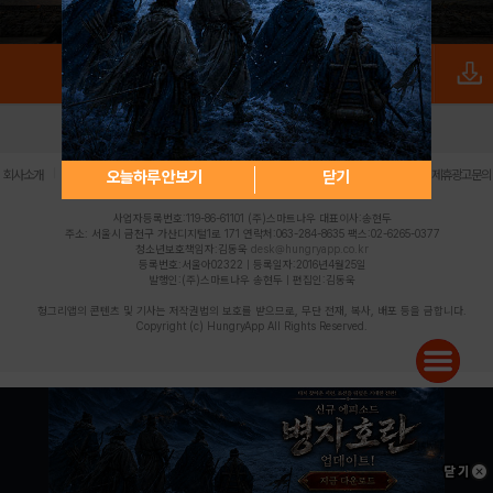
로그인
PC버전
전체앱
|
|
|
|
|
오늘하루 안보기
닫기
회사소개
이용약관
개인정보 처리방침
청소년 보호정책
불법촬영물 신고센터
제휴광고문의
사업자등록번호:119-86-61101 (주)스마트나우 대표이사:송현두
주소: 서울시 금천구 가산디지털1로 171 연락처:063-284-8635 팩스:02-6265-0377
청소년보호책임자:김동욱
desk@hungryapp.co.kr
등록번호:서울아02322 | 등록일자:2016년4월25일
발행인:(주)스마트나우 송현두 | 편집인:김동욱
헝그리앱의 콘텐츠 및 기사는 저작권법의 보호를 받으므로, 무단 전재, 복사, 배포 등을 금합니다.
Copyright (c) HungryApp All Rights Reserved.