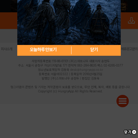
로그인
PC버전
전체앱
|
|
|
|
|
오늘하루 안보기
닫기
회사소개
이용약관
개인정보 처리방침
청소년 보호정책
불법촬영물 신고센터
제휴광고문의
사업자등록번호:119-86-61101 (주)스마트나우 대표이사:송현두
주소: 서울시 금천구 가산디지털1로 171 연락처:063-284-8635 팩스:02-6265-0377
청소년보호책임자:김동욱
desk@hungryapp.co.kr
등록번호:서울아02322 | 등록일자:2016년4월25일
발행인:(주)스마트나우 송현두 | 편집인:김동욱
헝그리앱의 콘텐츠 및 기사는 저작권법의 보호를 받으므로, 무단 전재, 복사, 배포 등을 금합니다.
Copyright (c) HungryApp All Rights Reserved.