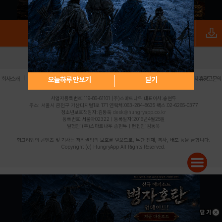
로그인
PC버전
전체앱
|
|
|
|
|
오늘하루 안보기
닫기
회사소개
이용약관
개인정보 처리방침
청소년 보호정책
불법촬영물 신고센터
제휴광고문의
사업자등록번호:119-86-61101 (주)스마트나우 대표이사:송현두
주소: 서울시 금천구 가산디지털1로 171 연락처:063-284-8635 팩스:02-6265-0377
청소년보호책임자:김동욱
desk@hungryapp.co.kr
등록번호:서울아02322 | 등록일자:2016년4월25일
발행인:(주)스마트나우 송현두 | 편집인:김동욱
헝그리앱의 콘텐츠 및 기사는 저작권법의 보호를 받으므로, 무단 전재, 복사, 배포 등을 금합니다.
Copyright (c) HungryApp All Rights Reserved.