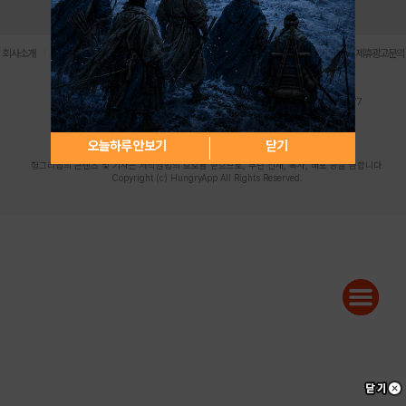
로그인
PC버전
전체앱
|
|
|
|
|
회사소개
이용약관
개인정보 처리방침
청소년 보호정책
불법촬영물 신고센터
제휴광고문의
사업자등록번호:119-86-61101 (주)스마트나우 대표이사:송현두
주소: 서울시 금천구 가산디지털1로 171 연락처:063-284-8635 팩스:02-6265-0377
청소년보호책임자:김동욱
desk@hungryapp.co.kr
등록번호:서울아02322 | 등록일자:2016년4월25일
발행인:(주)스마트나우 송현두 | 편집인:김동욱
오늘하루 안보기
닫기
헝그리앱의 콘텐츠 및 기사는 저작권법의 보호를 받으므로, 무단 전재, 복사, 배포 등을 금합니다.
Copyright (c) HungryApp All Rights Reserved.