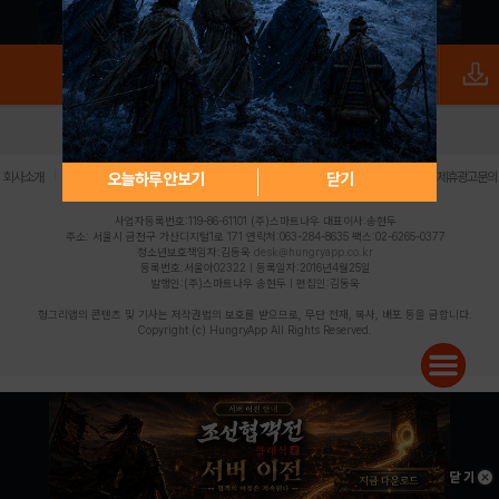
로그인
PC버전
전체앱
|
|
|
|
|
오늘하루 안보기
닫기
회사소개
이용약관
개인정보 처리방침
청소년 보호정책
불법촬영물 신고센터
제휴광고문의
사업자등록번호:119-86-61101 (주)스마트나우 대표이사:송현두
주소: 서울시 금천구 가산디지털1로 171 연락처:063-284-8635 팩스:02-6265-0377
청소년보호책임자:김동욱
desk@hungryapp.co.kr
등록번호:서울아02322 | 등록일자:2016년4월25일
발행인:(주)스마트나우 송현두 | 편집인:김동욱
헝그리앱의 콘텐츠 및 기사는 저작권법의 보호를 받으므로, 무단 전재, 복사, 배포 등을 금합니다.
Copyright (c) HungryApp All Rights Reserved.