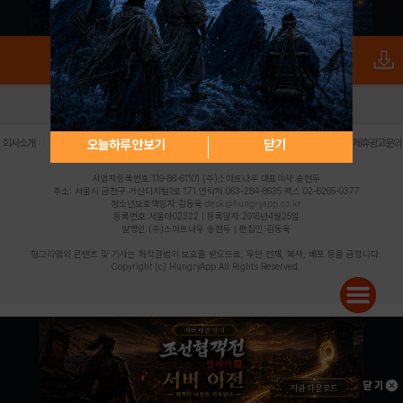
로그인
PC버전
전체앱
|
|
|
|
|
오늘하루 안보기
닫기
회사소개
이용약관
개인정보 처리방침
청소년 보호정책
불법촬영물 신고센터
제휴광고문의
사업자등록번호:119-86-61101 (주)스마트나우 대표이사:송현두
주소: 서울시 금천구 가산디지털1로 171 연락처:063-284-8635 팩스:02-6265-0377
청소년보호책임자:김동욱
desk@hungryapp.co.kr
등록번호:서울아02322 | 등록일자:2016년4월25일
발행인:(주)스마트나우 송현두 | 편집인:김동욱
헝그리앱의 콘텐츠 및 기사는 저작권법의 보호를 받으므로, 무단 전재, 복사, 배포 등을 금합니다.
Copyright (c) HungryApp All Rights Reserved.